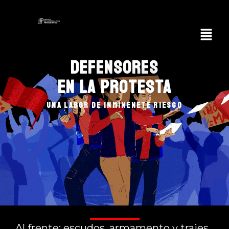
DEFENSORES
EN LA PROTESTA
UNA LABOR DE INMINENETE RIESGO
Al frente: escudos, armamento y trajes